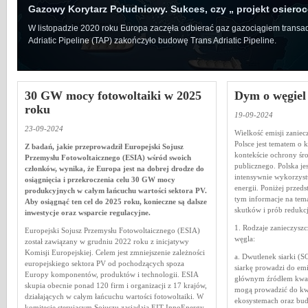
Gazowy Korytarz Południowy. Sukces, czy „ projekt osiero
W listopadzie 2020 roku Europa zaczęła odbierać gaz gazociągiem transa
Adriatic Pipeline (TAP) zakończyło budowę Trans Adriatic Pipeline.
30 GW mocy fotowoltaiki w 2025
Dym o węgiel
roku
19-09-2024
23-09-2024
Wielkość emisji zaniec
Polsce jest tematem o
Z badań, jakie przeprowadził Europejski Sojusz
kontekście ochrony śro
Przemysłu Fotowoltaicznego (ESIA) wśród swoich
publicznego. Polska je
członków, wynika, że Europa jest na dobrej drodze do
intensywnie wykorzyst
osiągnięcia i przekroczenia celu 30 GW mocy
energii. Poniżej przed
produkcyjnych w całym łańcuchu wartości sektora PV.
tym informacje na tema
Aby osiągnąć ten cel do 2025 roku, konieczne są dalsze
skutków i prób redukcji
inwestycje oraz wsparcie regulacyjne.
1. Rodzaje zanieczysz
Europejski Sojusz Przemysłu Fotowoltaicznego (ESIA)
węgla:
został zawiązany w grudniu 2022 roku z inicjatywy
Komisji Europejskiej. Celem jest zmniejszenie zależności
a. Dwutlenek siarki (S
europejskiego sektora PV od pochodzących spoza
siarkę prowadzi do emis
Europy komponentów, produktów i technologii. ESIA
głównym źródłem kwas
skupia obecnie ponad 120 firm i organizacji z 17 krajów,
mogą prowadzić do kw
działających w całym łańcuchu wartości fotowoltaiki. W
ekosystemach oraz bu
komitecie sterującym Sojuszu zasiadają EIT InnoEnergy,