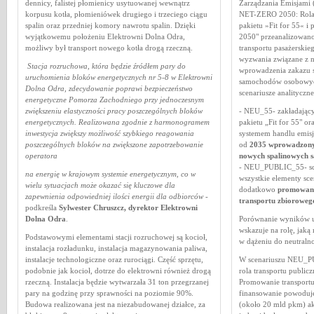
dennicy, falistej płomienicy usytuowanej wewnątrz
Zarządzania Emisjami
korpusu kotła, płomieniówek drugiego i trzeciego ciągu
NET-ZERO 2050: Rola t
spalin oraz przedniej komory nawrotu spalin. Dzięki
pakietu »Fit for 55« i
wyjątkowemu położeniu Elektrowni Dolna Odra,
2050"
przeanalizowano
możliwy był transport nowego kotła drogą rzeczną.
transportu pasażerski
wyzwania związane z n
Stacja rozruchowa, która będzie źródłem pary do
wprowadzenia zakazu 
uruchomienia bloków energetycznych nr 5-8 w Elektrowni
samochodów osobowy
Dolna Odra, zdecydowanie poprawi bezpieczeństwo
scenariusze analityczne
energetyczne Pomorza Zachodniego przy jednoczesnym
zwiększeniu elastyczności pracy poszczególnych bloków
- NEU_55- zakładający
energetycznych. Realizowana zgodnie z harmonogramem
pakietu „Fit for 55" or
inwestycja zwiększy możliwość szybkiego reagowania
systemem handlu emis
poszczególnych bloków na zwiększone zapotrzebowanie
od
2035 wprowadzony 
operatora
nowych spalinowych 
- NEU_PUBLIC_55- sce
na energię w krajowym systemie energetycznym, co w
wszystkie elementy sc
wielu sytuacjach może okazać się kluczowe dla
dodatkowo
promowani
zapewnienia odpowiedniej ilości energii dla odbiorców
-
transportu zbioroweg
podkreśla
Sylwester Chruszcz, dyrektor Elektrowni
Dolna Odra
.
Porównanie wyników u
wskazuje na rolę, jaką
Podstawowymi elementami stacji rozruchowej są kocioł,
w dążeniu do neutralno
instalacja rozładunku, instalacja magazynowania paliwa,
instalacje technologiczne oraz rurociągi. Część sprzętu,
W scenariuszu NEU_PU
podobnie jak kocioł, dotrze do elektrowni również drogą
rola transportu publicz
rzeczną. Instalacja będzie wytwarzała 31 ton przegrzanej
Promowanie transportu
pary na godzinę przy sprawności na poziomie 90%.
finansowanie powoduje 
Budowa realizowana jest na niezabudowanej działce, za
(około 20 mld pkm) akt