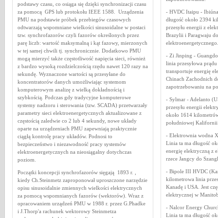
podstawy czasu, co osiąga się dzięki synchronizacji czasu
za pomocą GPS lub protokołu IEEE 1588. Urządzenia
- HVDC Itaipu - Ibiúna
PMU na podstawie próbek przebiegów czasowych
długość około 2394 kil
odtwarzają wspomniane wielkości sinusoidalne w postaci
przesyłu energii z ele
tzw. synchrofazorów czyli fazorów określonych przez
Brazylii i Paragwaju d
parę liczb: wartość maksymalną i kąt fazowy, mierzonych
elektroenergetycznego
w tej samej chwili tj. synchronicznie. Dodatkowo PMU
- Zi Jinping - Guangd
mogą mierzyć także częstotliwość napięcia sieci, również
linia przesyłowa prądu
z bardzo wysoką rozdzielczością rzędu nawet 120 razy na
transportuje energię e
sekundę. Wyznaczone wartości są przesyłane do
Chinach Zachodnich d
koncentratorów danych umożliwiając systemom
zapotrzebowaniu na p
komputerowym analizę z wielką dokładnością i
szybkością. Podczas gdy tradycyjne komputerowe
- Sylmar - Adelanto (US
systemy nadzoru i sterowania (tzw. SCADA) przetwarzały
przesyłu energii elektr
parametry sieci elektroenergetycznych aktualizowane z
około 1614 kilometrów
częstością zaledwie co 2 lub 4 sekundy, nowe układy
południowej Kalifornii
oparte na urządzeniach PMU zapewniają praktycznie
- Elektrownia wodna X
ciągłą kontrolę pracy układów. Podnosi to
Linia ta ma długość ok
bezpieczeństwo i niezawodność pracy systemów
energię elektryczną z 
elektroenergetycznych na nieosiągalny dotychczas
rzece Jangcy do Szang
poziom.
- Bipole III HVDC (Ka
Początki koncepcji synchrofazorów sięgają 1893 r. ,
kilometrowa linia prze
kiedy Ch.Steinmetz zaproponował uproszczone narzędzie
Kanadę i USA. Jest czę
opisu sinusoidalnie zmiennych wielkości elektrycznych
elektrycznej w Manitobi
za pomocą wspomnianych fazorów (wektorów). Wraz z
opracowaniem urządzeń PMU w 1988 r. przez G.Phadke
- Nalcor Energy Church
i J.Thorp'a rachunek wektorowy Steinmetza
Linia ta ma długość ok