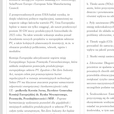
SolarPower Europe i European Solar Manufacturing
b. Tlenki azotu (NOx):
Council.
azotu, które przyczyn
deszczu i powstawania
Z przeprowadzonych przez ESIA badań wynika, że
również wpływa na zdr
dzięki właściwej polityce regulacyjnej, nastawionej na
wsparcie całego łańcucha wartości PV, Unia Europejska
c. Pyły zawieszone (P
będzie w stanie nie tylko osiągnąć, ale nawet przekroczyć
emisję mikroskalowych
poziom 30 GW mocy produkcyjnych fotowoltaiki do
przenikać do układu 
2025 roku. Na takie wnioski wskazuje analiza ponad
problemy zdrowotne, w
dwudziestu nowych projektów w europejskim sektorze
d. Tlenek węgla (CO):
PV, a także kolejnych planowanych inwestycji, m.in. w
prowadzić do zatrucia
obszarze produkcji polikrzemu, wlewek, ogniw i
wpływ na jakość powie
modułów.
2. Skutki emisji zaniec
Komisja Europejska zdecydowanie wspiera misję
Europejskiego Sojuszu Przemysłu Fotowoltaicznego, która
a. Zdrowotne: Długotr
zakłada zwiększenie potencjału produkcyjnego
powietrze ze spalania
europejskiego sektora PV. Zgodnie z Net Zero Industry
poważnych chorób ukł
Act, naszym celem jest przezwyciężenie barier
przewlekła obturacyjn
regulacyjnych w rozwoju zeroemisyjnych technologii.
zwiększać ryzyko zawa
Sektor PV ma kluczowe znaczenie poprzez wzmacnianie
sercowo-naczyniowych. 
odporności energetycznej i konkurencyjności całej
szczególnie podatne n
UE
-
podkreśla Kerstin Jorna, Dyrektor Generalna
b. Środowiskowe: Emisj
Komisji Europejskiej ds. Rynku Wewnętrznego,
przyczyniają się do za
Przemysłu, Przedsiębiorczości i MŚP.
-
Poprzez
ekosystemom wodnym i
harmonizację wydawania pozwoleń dla gigafabryk i
osiadać na powierzchn
mniejszych zakładów
produkcyjnych w sektorze PV na
środowiska, w tym zan
całym rynku wewnętrznym, Net-Zero Industry Act będzie