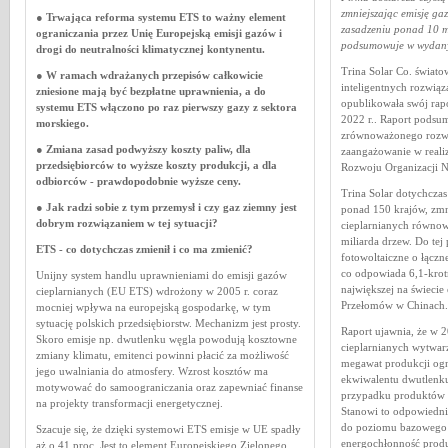
zmniejszając emisję g
●
Trwająca reforma systemu ETS to ważny element
zasadzeniu ponad 10 m
ograniczania przez Unię Europejską emisji gazów i
podsumowuje w wydany
drogi do neutralności klimatycznej kontynentu.
Trina Solar Co. świato
●
W ramach wdrażanych przepisów całkowicie
inteligentnych rozwiąz
zniesione mają być bezpłatne uprawnienia, a do
opublikowała swój ra
systemu ETS włączono po raz pierwszy gazy z sektora
2022 r.. Raport podsu
morskiego.
zrównoważonego rozwo
●
Zmiana zasad podwyższy koszty paliw, dla
zaangażowanie w real
przedsiębiorców to wyższe koszty produkcji, a dla
Rozwoju Organizacji 
odbiorców - prawdopodobnie wyższe ceny.
Trina Solar dotychczas
●
Jak radzi sobie z tym przemysł i czy gaz ziemny jest
ponad 150 krajów, zmn
dobrym rozwiązaniem w tej sytuacji?
cieplarnianych równow
miliarda drzew. Do tej
ETS - co dotychczas zmienił i co ma zmienić?
fotowoltaiczne o łącz
co odpowiada 6,1-krot
Unijny system handlu uprawnieniami do emisji gazów
największej na świecie
cieplarnianych (EU ETS) wdrożony w 2005 r. coraz
Przełomów w Chinach.
mocniej wpływa na europejską gospodarkę, w tym
sytuację polskich przedsiębiorstw. Mechanizm jest prosty.
Raport ujawnia, że ​​w
Skoro emisje np. dwutlenku węgla powodują kosztowne
cieplarnianych wytwar
zmiany klimatu, emitenci powinni płacić za możliwość
megawat produkcji ogn
jego uwalniania do atmosfery. Wzrost kosztów ma
ekwiwalentu dwutlenk
motywować do samoograniczania oraz zapewniać finanse
przypadku produktów
na projekty transformacji energetycznej.
Stanowi to odpowiedn
do poziomu bazowego 
Szacuje się, że dzięki systemowi ETS emisje w UE spadły
energochłonność prod
aż o 41 proc. Jest to element Europejskiego Zielonego