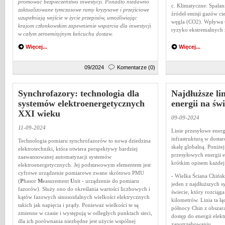
promować bezpieczeństwo inwestycji. Ponadto niedawno
c. Klimatyczne: Spalan
zaktualizowane tymczasowe ramy kryzysowe i przejściowe
źródeł emisji gazów ci
uzupełniają wejście w życie przepisów, umożliwiając
węgla (CO2). Wpływa t
krajom członkowskim zapewnienie wsparcia dla inwestycji
ryzyko ekstremalnych
w całym zeroemisyjnym łańcuchu dostaw.
Więcej...
Więcej...
09/2024
Komentarze (0)
Synchrofazory: technologia dla
Najdłuższe li
systemów elektroenergetycznych
energii na świ
XXI wieku
09-09-2024
11-09-2024
Linie przesyłowe energ
infrastrukturą w dostar
Technologia pomiaru synchrofazorów to nowa dziedzina
skalę globalną. Poniżej 
elektrotechniki, która otwiera perspektywy bardziej
przesyłowych energii e
zaawansowanej automatyzacji systemów
krótkim opisem każdej 
elektroenergetycznych. Jej podstawowym elementem jest
cyfrowe urządzenie pomiarowe zwane skrótowo PMU
- Wielka Ściana Chińs
(
P
hasor
M
easurement
U
nit
- urządzenie do pomiaru
jeden z najdłuższych s
fazorów). Służy ono do określania wartości liczbowych i
świecie, który rozciąg
kątów fazowych sinusoidalnych wielkości elektrycznych
kilometrów. Linia ta ł
takich jak napięcia i prądy. Ponieważ wielkości te są
północy Chin z obszar
zmienne w czasie i występują w odległych punktach sieci,
dostęp do energii ele
dla ich porównania niezbędne jest użycie wspólnej
zapotrzebowaniu.