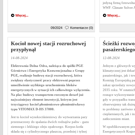
jedyną firmą fotowolta
WWF: Climate Solver 
Więcej...
Więcej...
09/2024
Komentarze (0)
Kocioł nowej stacji rozruchowej
Ścieżki rozwo
przypłynął
pasażerskiego
14-08-2024
12-08-2024
Elektrownia Dolna Odra, należąca do spółki PGE
Jednym z głównych wy
Górnictwo i Energetyka Konwencjonalna z Grupy
klimatycznej jest dekar
PGE, realizuje budowę stacji rozruchowej, która
pasażerskiego, jak i 
zwiększy elastyczność pracy elektrowni poprzez
Komisję Europejską pak
umożliwienie szybkiego uruchomienia bloków
zakaz sprzedaży nowy
energetycznych w sytuacji ich całkowitego wyłączenia.
2035 roku. W ostatnich
Na plac budowy transportem rzecznym dotarł już
rosnące wykorzystani
najważniejszy element inwestycji, którym jest
gdy w przypadku trans
trzyciągowy kocioł płomienicowo-płomieniówkowy
obserwujemy tak dużeg
typu VITOMAX D-HS 37000.
to problemy zarówno z
cieplarnianych, jak i 
Jest to kocioł wysokociśnieniowy do wytwarzania pary
zatłoczeniem miast.
przeznaczony do spalania dwóch rodzajów paliw - gazu
ziemnego i lekkiego oleju opałowego. Korpus kotła
W opublikowanym prze
składa się z cylindrycznego płaszcza, przedniej i tylnej
Energetycznych Krajo