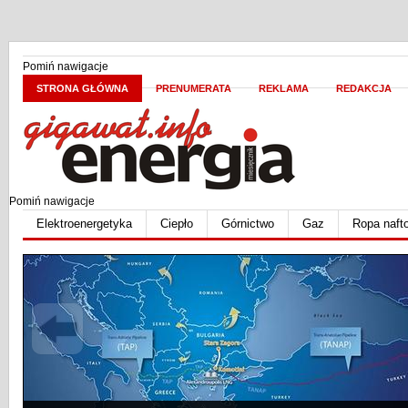
Pomiń nawigacje
STRONA GŁÓWNA
PRENUMERATA
REKLAMA
REDAKCJA
Pomiń nawigacje
Elektroenergetyka
Ciepło
Górnictwo
Gaz
Ropa naft