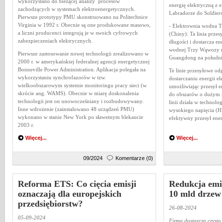
wykorzystano do bieżącej analizy procesów
energię elektryczną z 
zachodzących w systemach elektroenergetycznych.
Labradorze do Soldier
Pierwsze prototypy PMU skonstruowano na Politechnice
Virginia w 1992 r. Obecnie są one produkowane masowo,
- Elektrownia wodna 
a liczni producenci integrują je w swoich cyfrowych
(Chiny): Ta linia prz
zabezpieczeniach elektrycznych.
długości i dostarcza en
wodnej Trzy Wąwozy n
Pierwsze zastosowanie nowej technologii zrealizowano w
Guangdong na południ
2000 r. w amerykańskiej federalnej agencji energetycznej
Bonneville Power Administration. Aplikacja polegała na
Te linie przesyłowe o
wykorzystaniu synchrofazorów w tzw.
dostarczaniu energii el
wielkoobszarowym systemie monitoringu pracy sieci (w
umożliwiając przesył 
skrócie ang. WAMS). Obecnie w miarę doskonalenia
do obszarów o dużym z
technologii jest on unowocześniany i rozbudowywany.
linii działa w technolo
Inne wdrożenie (zainstalowano 48 urządzeń PMU)
wysokiego napięcia (H
wykonano w stanie New York po sławetnym blekaucie
efektywny przesył ener
2003 r.
Więcej...
Więcej...
09/2024
Komentarze (0)
Reforma ETS: Co cięcia emisji
Redukcja emi
oznaczają dla europejskich
10 mld drzew
przedsiębiorstw?
26-08-2024
05-09-2024
Firma dostarcza czystą