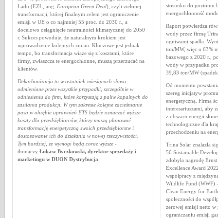
stosunku do poziomu b
Ładu (EZŁ, ang.
European Green Deal
), czyli zielonej
energochłonność modu
transformacji, której finalnym celem jest ograniczenie
emisji w UE o co najmniej 55 proc. do 2030 r., a
Raport potwierdza rów
docelowo osiągnięcie neutralności klimatycznej do 2050
wody przez firmę Trin
r. Sukces powoduje, że naturalnym krokiem jest
ogniwami spadła. Wyni
wprowadzenie kolejnych zmian. Kluczowe jest jednak
ton/MW, więc o 63% m
tempo, bo transformacja wiąże się z kosztami, które
bazowego z 2020 r., p
firmy, zwłaszcza te energochłonne, muszą przerzucać na
wody w przypadku pr
klientów.
39,83 ton/MW (spadek
Dekarbonizacja to w ostatnich miesiącach słowo
Od momentu powstania
odmieniane przez wszystkie przypadki, szczególnie w
szereg inicjatyw promu
odniesieniu do firm, które korzystają z paliw kopalnych do
energetyczną. Firma ś
zasilania produkcji. W tym zakresie kolejne zacieśnianie
interesariuszami, aby 
pasa w obrębie uprawnień ETS będzie oznaczać wyższe
z obszaru energii słone
koszty dla przedsiębiorców, którzy muszą planować
technologiczne dla kra
transformację energetyczną swoich przedsiębiorstw i
przechodzeniu na ener
dostosowanie ich do działania w nowej rzeczywistości.
Tym bardziej, że wymogi będą coraz wyższe
-
Trina Solar znalazła si
tłumaczy
Łukasz Byczkowski, dyrektor sprzedaży i
50 Sustainable Develop
marketingu w DUON Dystrybucja
.
zdobyła nagrodę Ernst
Excellence Award 2022
współpracy z międzyn
Wildlife Fund (WWF) -
Clean Energy for Earth
społeczności do współp
zerowej emisji netto w
ograniczaniu emisji ga