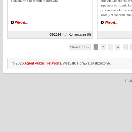
blokiem nr 8 na terenie elektrowni.
indywidualnego na dr
aspektem obniżania kos
przeniesienie lotów kr
która jest znacznie mni
Więcej...
Więcej...
08/2024
Komentarze (0)
Stron 1 z 172
1
2
3
4
5
© 2026
Agent Public Relations
. Wszystkie prawa zastrzeżone.
Real